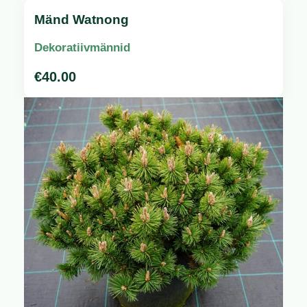
Mänd Watnong
Dekoratiivmännid
€
40.00