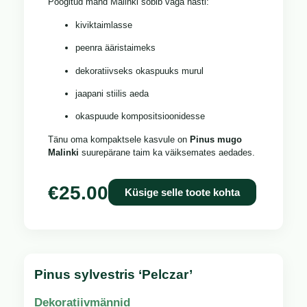
Poogitud mänd Malinki sobib väga hästi:
kiviktaimlasse
peenra ääristaimeks
dekoratiivseks okaspuuks murul
jaapani stiilis aeda
okaspuude kompositsioonidesse
Tänu oma kompaktsele kasvule on
Pinus mugo
Malinki
suurepärane taim ka väiksemates aedades.
€
25.00
Küsige selle toote kohta
Pinus sylvestris ‘Pelczar’
Dekoratiivmännid