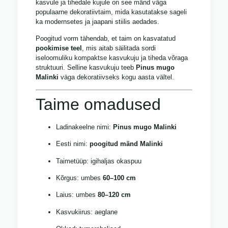
kasvule ja tihedale kujule on see mänd väga
populaarne dekoratiivtaim, mida kasutatakse sageli
ka modernsetes ja jaapani stiilis aedades.
Poogitud vorm tähendab, et taim on kasvatatud
pookimise teel
, mis aitab säilitada sordi
iseloomuliku kompaktse kasvukuju ja tiheda võraga
struktuuri. Selline kasvukuju teeb
Pinus mugo
Malinki
väga dekoratiivseks kogu aasta vältel.
Taime omadused
Ladinakeelne nimi:
Pinus mugo Malinki
Eesti nimi:
poogitud mänd Malinki
Taimetüüp: igihaljas okaspuu
Kõrgus: umbes
60–100 cm
Laius: umbes
80–120 cm
Kasvukiirus: aeglane