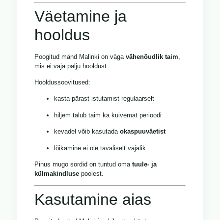
Väetamine ja
hooldus
Poogitud mänd Malinki on väga
vähenõudlik taim
,
mis ei vaja palju hooldust.
Hooldussoovitused:
kasta pärast istutamist regulaarselt
hiljem talub taim ka kuivemat perioodi
kevadel võib kasutada
okaspuuväetist
lõikamine ei ole tavaliselt vajalik
Pinus mugo sordid on tuntud oma
tuule- ja
külmakindluse
poolest.
Kasutamine aias