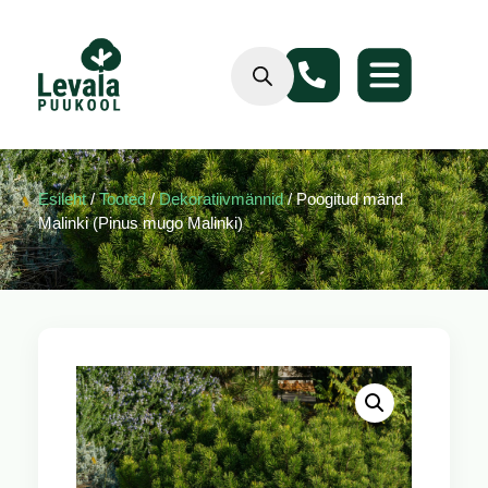
Esileht
/
Tooted
/
Dekoratiivmännid
/ Poogitud mänd
Malinki (Pinus mugo Malinki)