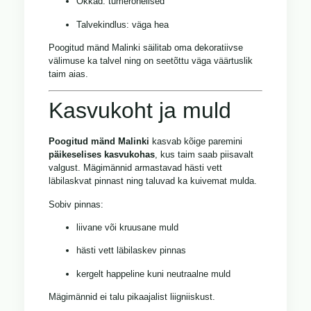
Okkad: tumerohelised
Talvekindlus: väga hea
Poogitud mänd Malinki säilitab oma dekoratiivse
välimuse ka talvel ning on seetõttu väga väärtuslik
taim aias.
Kasvukoht ja muld
Poogitud mänd Malinki
kasvab kõige paremini
päikeselises kasvukohas
, kus taim saab piisavalt
valgust. Mägimännid armastavad hästi vett
läbilaskvat pinnast ning taluvad ka kuivemat mulda.
Sobiv pinnas:
liivane või kruusane muld
hästi vett läbilaskev pinnas
kergelt happeline kuni neutraalne muld
Mägimännid ei talu pikaajalist liigniiskust.