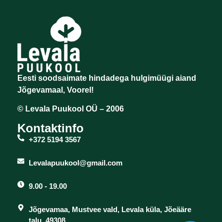
Eesti soodsaimate hindadega hulgimüügi aiand
Jõgevamaal, Voorel!
© Levala Puukool OÜ – 2006
Kontaktinfo
+372 5194 3567
Levalapuukool@gmail.com
9.00 - 19.00
Jõgevamaa, Mustvee vald, Levala küla, Jõeääre
talu, 49308