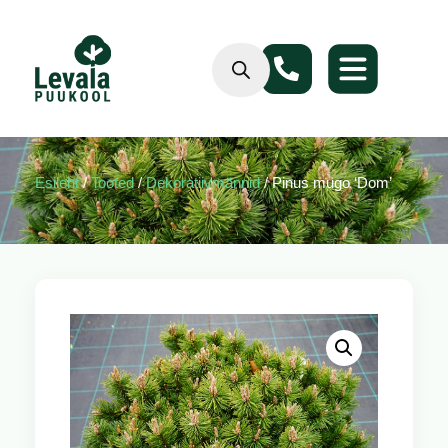
Esileht
/
Tooted
/
Dekoratiivmännid
/ Pinus mugo ‘Dom’