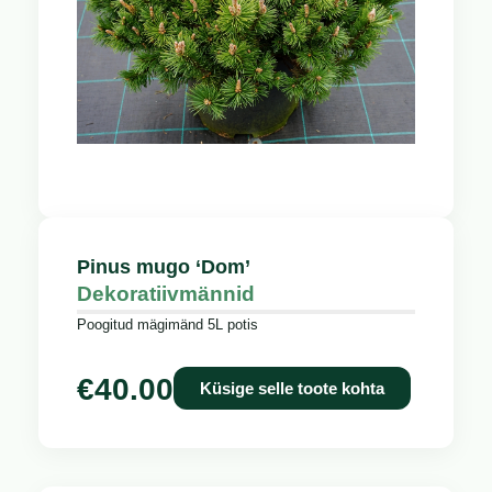
Pinus mugo ‘Dom’
Dekoratiivmännid
Poogitud mägimänd 5L potis
€
40.00
Küsige selle toote kohta