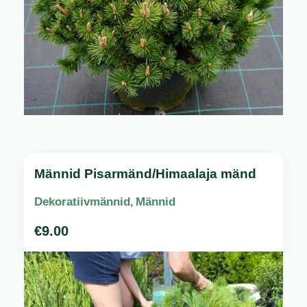
Männid Pisarmänd/Himaalaja mänd
Dekoratiivmännid
Männid
,
€
9.00