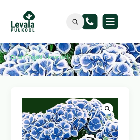
Esileht
/
Tooted
/
Hortensiad
/ Hortensia Tivoli Rot