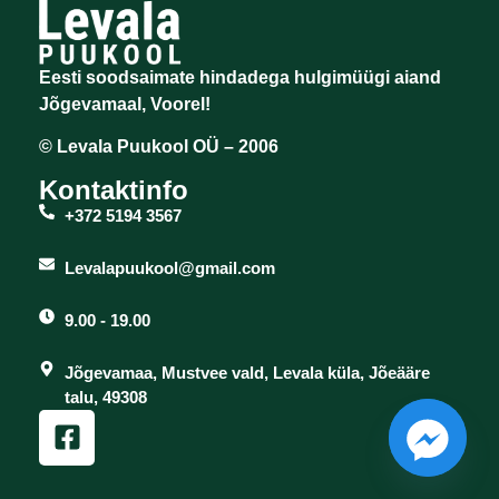
Eesti soodsaimate hindadega hulgimüügi aiand
Jõgevamaal, Voorel!
© Levala Puukool OÜ – 2006
Kontaktinfo
+372 5194 3567
Levalapuukool@gmail.com
9.00 - 19.00
Jõgevamaa, Mustvee vald, Levala küla, Jõeääre
talu, 49308