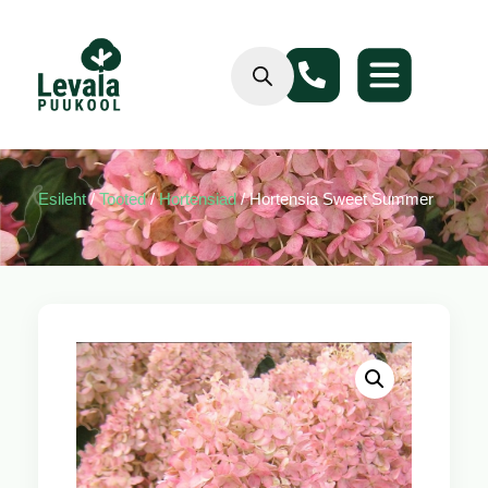
Esileht
/
Tooted
/
Hortensiad
/ Hortensia Sweet Summer