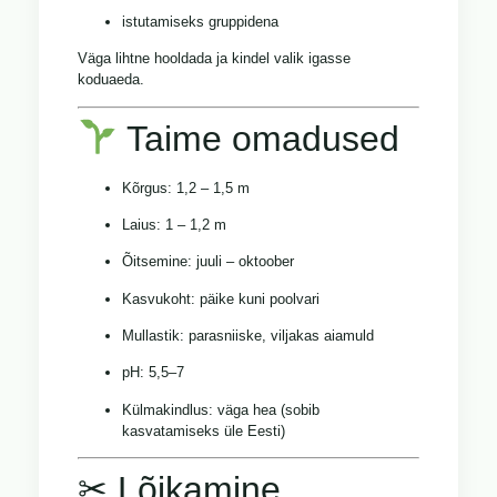
istutamiseks gruppidena
Väga lihtne hooldada ja kindel valik igasse
koduaeda.
Taime omadused
Kõrgus: 1,2 – 1,5 m
Laius: 1 – 1,2 m
Õitsemine: juuli – oktoober
Kasvukoht: päike kuni poolvari
Mullastik: parasniiske, viljakas aiamuld
pH: 5,5–7
Külmakindlus: väga hea (sobib
kasvatamiseks üle Eesti)
✂ Lõikamine