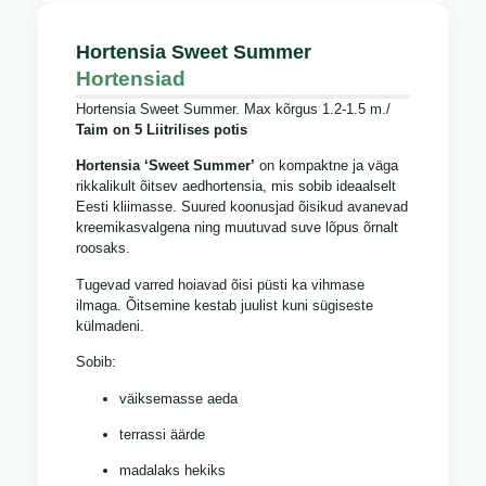
Hortensia Sweet Summer
Hortensiad
Hortensia Sweet Summer. Max kõrgus 1.2-1.5 m./
Taim on 5 Liitrilises potis
Hortensia ‘Sweet Summer’
on kompaktne ja väga
rikkalikult õitsev aedhortensia, mis sobib ideaalselt
Eesti kliimasse. Suured koonusjad õisikud avanevad
kreemikasvalgena ning muutuvad suve lõpus õrnalt
roosaks.
Tugevad varred hoiavad õisi püsti ka vihmase
ilmaga. Õitsemine kestab juulist kuni sügiseste
külmadeni.
Sobib:
väiksemasse aeda
terrassi äärde
madalaks hekiks