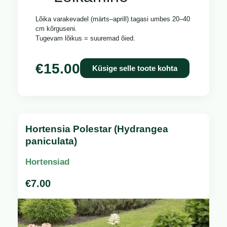
Lõika varakevadel (märts–aprill) tagasi umbes 20–40
cm kõrguseni.
Tugevam lõikus = suuremad õied.
€
15.00
Küsige selle toote kohta
Hortensia Polestar (Hydrangea
paniculata)
Hortensiad
€
7.00