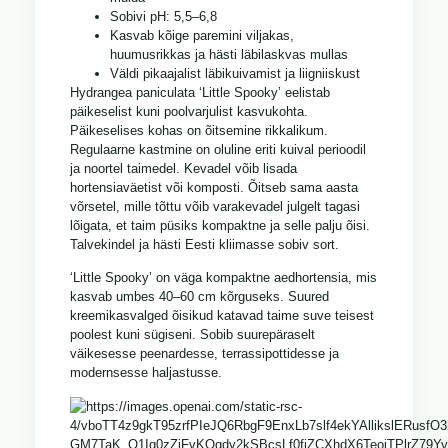
Sobivi pH: 5,5–6,8
Kasvab kõige paremini viljakas,
huumusrikkas ja hästi läbilaskvas mullas
Väldi pikaajalist läbikuivamist ja liigniiskust
Hydrangea paniculata ‘Little Spooky’ eelistab
päikeselist kuni poolvarjulist kasvukohta.
Päikeselises kohas on õitsemine rikkalikum.
Regulaarne kastmine on oluline eriti kuival perioodil
ja noortel taimedel. Kevadel võib lisada
hortensiaväetist või komposti. Õitseb sama aasta
võrsetel, mille tõttu võib varakevadel julgelt tagasi
lõigata, et taim püsiks kompaktne ja selle palju õisi.
Talvekindel ja hästi Eesti kliimasse sobiv sort.
‘Little Spooky’ on väga kompaktne aedhortensia, mis
kasvab umbes 40–60 cm kõrguseks. Suured
kreemikasvalged õisikud katavad taime suve teisest
poolest kuni sügiseni. Sobib suurepäraselt
väikesesse peenardesse, terrassipottidesse ja
modernsesse haljastusse.