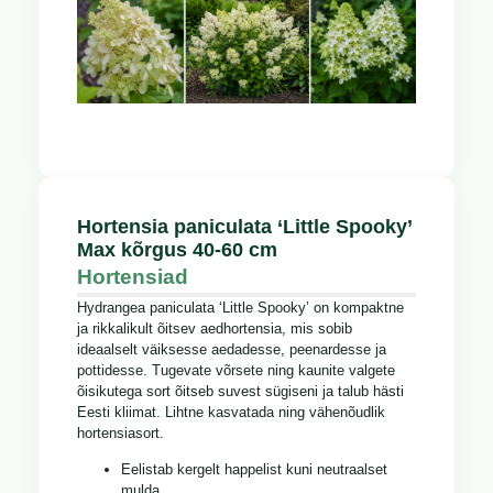
Hortensia paniculata ‘Little Spooky’
Max kõrgus 40-60 cm
Hortensiad
Hydrangea paniculata ‘Little Spooky’ on kompaktne
ja rikkalikult õitsev aedhortensia, mis sobib
ideaalselt väiksesse aedadesse, peenardesse ja
pottidesse. Tugevate võrsete ning kaunite valgete
õisikutega sort õitseb suvest sügiseni ja talub hästi
Eesti kliimat. Lihtne kasvatada ning vähenõudlik
hortensiasort.
Eelistab kergelt happelist kuni neutraalset
mulda