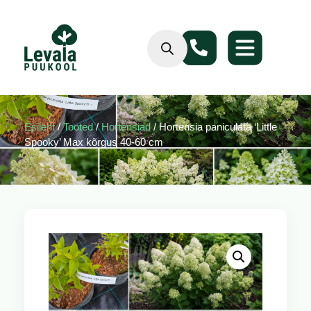
Esileht
/
Tooted
/
Hortensiad
/ Hortensia paniculata ‘Little
Spooky’ Max kõrgus 40-60 cm