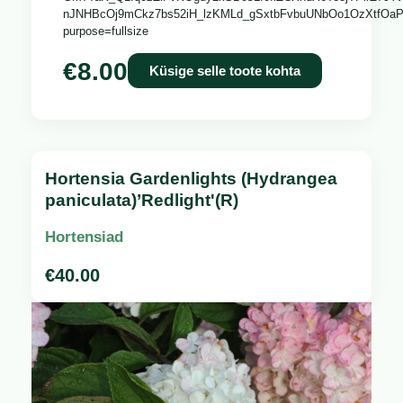
€
8.00
Küsige selle toote kohta
Hortensia Gardenlights (Hydrangea
paniculata)’Redlight'(R)
Hortensiad
€
40.00