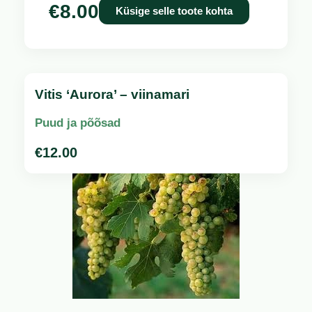
€
8.00
Küsige selle toote kohta
Vitis ‘Aurora’ – viinamari
Puud ja põõsad
€
12.00