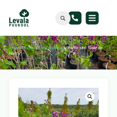
Esileht
/
Tooted
/
Puud ja põõsad
/ Harilik sirel “Belle de
Nancy”