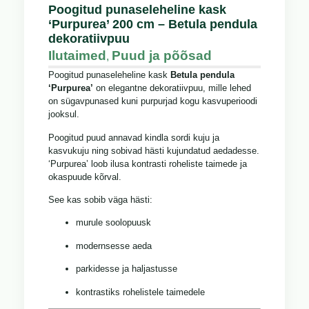
Poogitud punaseleheline kask
‘Purpurea’ 200 cm – Betula pendula
dekoratiivpuu
Ilutaimed
Puud ja põõsad
,
Poogitud punaseleheline kask
Betula pendula
‘Purpurea’
on elegantne dekoratiivpuu, mille lehed
on sügavpunased kuni purpurjad kogu kasvuperioodi
jooksul.
Poogitud puud annavad kindla sordi kuju ja
kasvukuju ning sobivad hästi kujundatud aedadesse.
‘Purpurea’ loob ilusa kontrasti roheliste taimede ja
okaspuude kõrval.
See kas sobib väga hästi:
murule soolopuusk
modernsesse aeda
parkidesse ja haljastusse
kontrastiks rohelistele taimedele