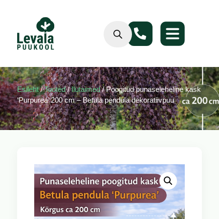
Esileht
/
Tooted
/
Ilutaimed
/ Poogitud punaseleheline kask
‘Purpurea’ 200 cm – Betula pendula dekoratiivpuu