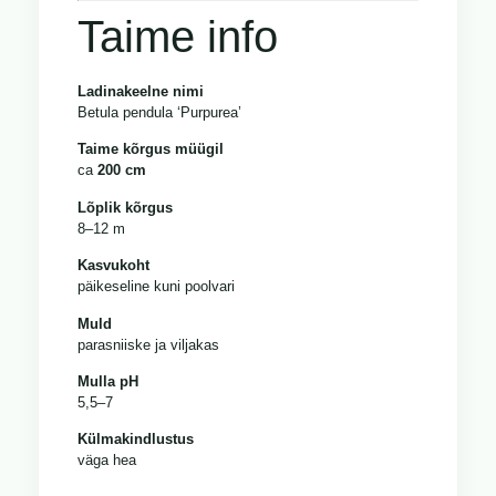
Taime info
Ladinakeelne nimi
Betula pendula ‘Purpurea’
Taime kõrgus müügil
ca
200 cm
Lõplik kõrgus
8–12 m
Kasvukoht
päikeseline kuni poolvari
Muld
parasniiske ja viljakas
Mulla pH
5,5–7
Külmakindlustus
väga hea