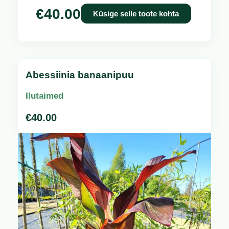
€
40.00
Küsige selle toote kohta
Abessiinia banaanipuu
Ilutaimed
€
40.00