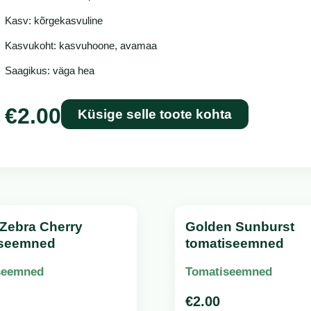
Kasv: kõrgekasvuline
Kasvukoht: kasvuhoone, avamaa
Saagikus: väga hea
€
2.00
Küsige selle toote kohta
Zebra Cherry
Golden Sunburst
iseemned
tomatiseemned
seemned
Tomatiseemned
€
2.00