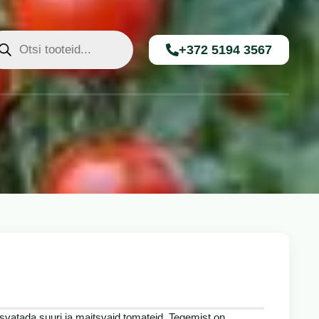
+372 5194 3567
atada suuri ja maitsvaid tomateid. Tegemist on