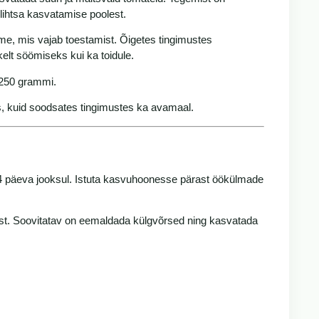
 lihtsa kasvatamise poolest.
e, mis vajab toestamist. Õigetes tingimustes
elt söömiseks kui ka toidule.
0–250 grammi.
kuid soodsates tingimustes ka avamaal.
–14 päeva jooksul. Istuta kasvuhoonesse pärast öökülmade
mist. Soovitatav on eemaldada külgvõrsed ning kasvatada