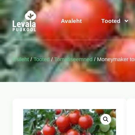
Avaleht
Tooted
Esileht
/
Tooted
/
Tomatiseemned
/ Moneymaker t