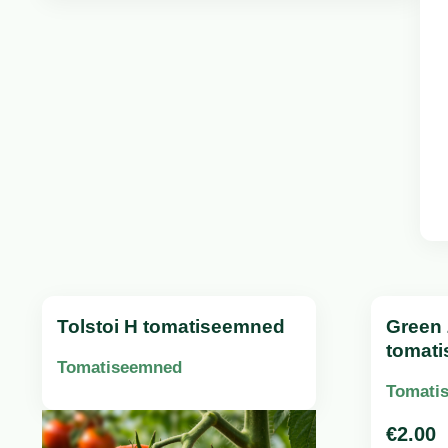
Tolstoi H tomatiseemned
Green 
tomat
Tomatiseemned
Tomati
€
2.00