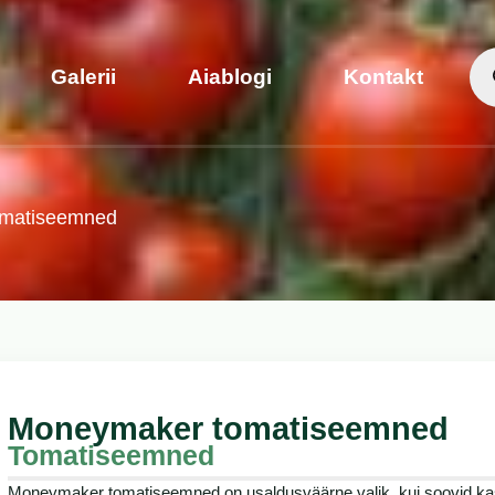
Galerii
Aiablogi
Kontakt
omatiseemned
Moneymaker tomatiseemned
Tomatiseemned
Moneymaker tomatiseemned on usaldusväärne valik, kui soovid kasv