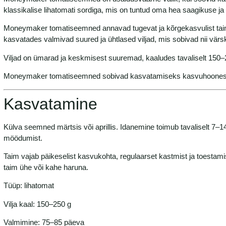
klassikalise lihatomati sordiga, mis on tuntud oma hea saagikuse ja
Moneymaker tomatiseemned annavad tugevat ja kõrgekasvulist taim
kasvatades valmivad suured ja ühtlased viljad, mis sobivad nii värsk
Viljad on ümarad ja keskmisest suuremad, kaaludes tavaliselt 15
Moneymaker tomatiseemned sobivad kasvatamiseks kasvuhoones, 
Kasvatamine
Külva seemned märtsis või aprillis. Idanemine toimub tavaliselt 7
möödumist.
Taim vajab päikeselist kasvukohta, regulaarset kastmist ja toesta
taim ühe või kahe haruna.
Tüüp: lihatomat
Vilja kaal: 150–250 g
Valmimine: 75–85 päeva