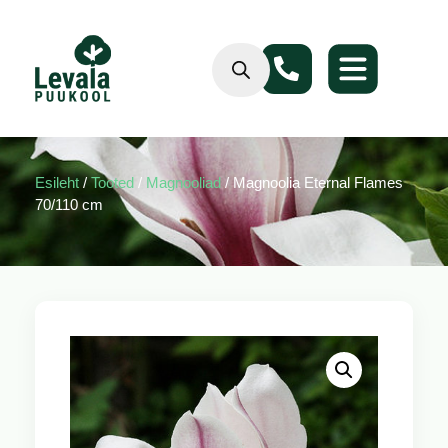
Esileht
/
Tooted
/
Magnooliad
/ Magnoolia Eternal Flames
70/110 cm