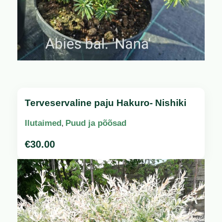
Terveservaline paju Hakuro- Nishiki
Ilutaimed
Puud ja põõsad
,
€
30.00