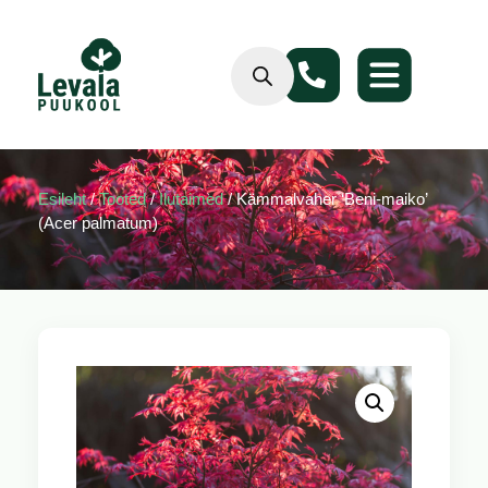
Esileht
/
Tooted
/
Ilutaimed
/ Kämmalvaher ‘Beni-maiko’
(Acer palmatum)