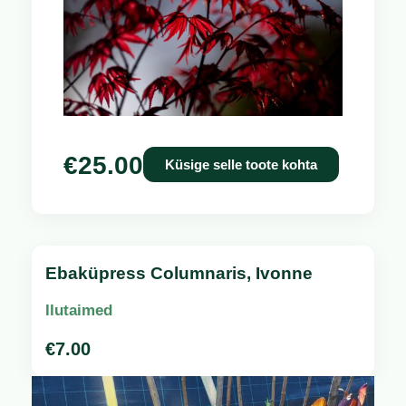
€
25.00
Küsige selle toote kohta
Ebaküpress Columnaris, Ivonne
Ilutaimed
€
7.00