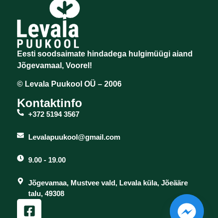
Eesti soodsaimate hindadega hulgimüügi aiand
Jõgevamaal, Voorel!
© Levala Puukool OÜ – 2006
Kontaktinfo
+372 5194 3567
Levalapuukool@gmail.com
9.00 - 19.00
Jõgevamaa, Mustvee vald, Levala küla, Jõeääre
talu, 49308