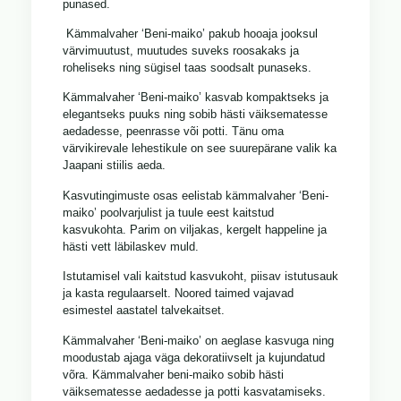
punased.
Kämmalvaher ‘Beni-maiko’ pakub hooaja jooksul
värvimuutust, muutudes suveks roosakaks ja
roheliseks ning sügisel taas soodsalt punaseks.
Kämmalvaher ‘Beni-maiko’ kasvab kompaktseks ja
elegantseks puuks ning sobib hästi väiksematesse
aedadesse, peenrasse või potti. Tänu oma
värvikirevale lehestikule on see suurepärane valik ka
Jaapani stiilis aeda.
Kasvutingimuste osas eelistab kämmalvaher ‘Beni-
maiko’ poolvarjulist ja tuule eest kaitstud
kasvukohta. Parim on viljakas, kergelt happeline ja
hästi vett läbilaskev muld.
Istutamisel vali kaitstud kasvukoht, piisav istutusauk
ja kasta regulaarselt. Noored taimed vajavad
esimestel aastatel talvekaitset.
Kämmalvaher ‘Beni-maiko’ on aeglase kasvuga ning
moodustab ajaga väga dekoratiivselt ja kujundatud
võra. Kämmalvaher beni-maiko sobib hästi
väiksematesse aedadesse ja potti kasvatamiseks.