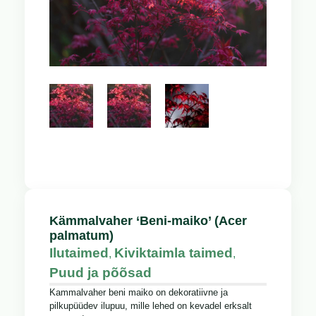
Kämmalvaher ‘Beni-maiko’ (Acer
palmatum)
Ilutaimed
Kiviktaimla taimed
,
,
Puud ja põõsad
Kammalvaher beni maiko on dekoratiivne ja
pilkupüüdev ilupuu, mille lehed on kevadel erksalt