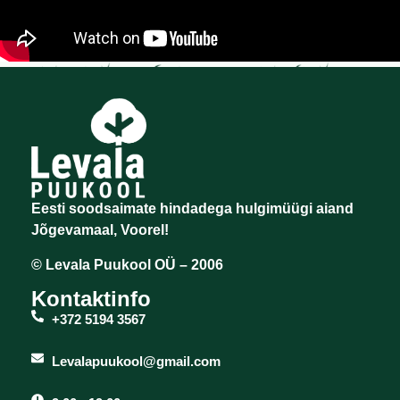
Eesti soodsaimate hindadega hulgimüügi aiand
Jõgevamaal, Voorel!
© Levala Puukool OÜ – 2006
Kontaktinfo
+372 5194 3567
Levalapuukool@gmail.com