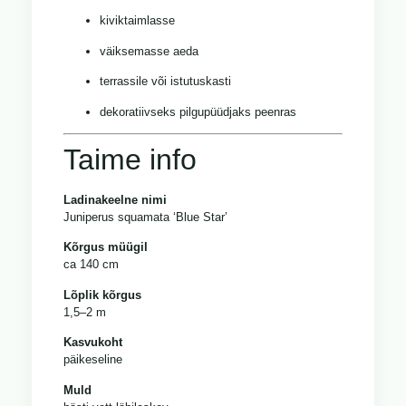
kiviktaimlasse
väiksemasse aeda
terrassile või istutuskasti
dekoratiivseks pilgupüüdjaks peenras
Taime info
Ladinakeelne nimi
Juniperus squamata ‘Blue Star’
Kõrgus müügil
ca 140 cm
Lõplik kõrgus
1,5–2 m
Kasvukoht
päikeseline
Muld