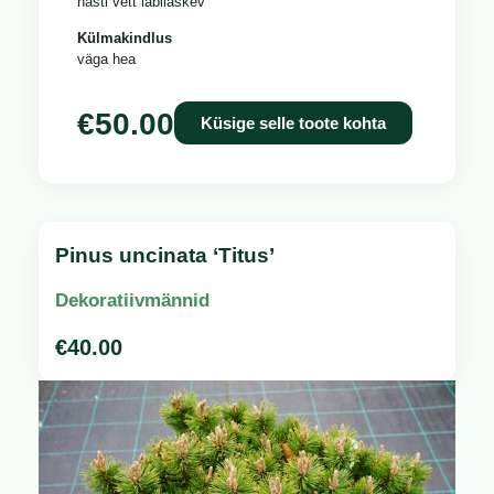
hästi vett läbilaskev
Külmakindlus
väga hea
€
50.00
Küsige selle toote kohta
Pinus uncinata ‘Titus’
Dekoratiivmännid
€
40.00