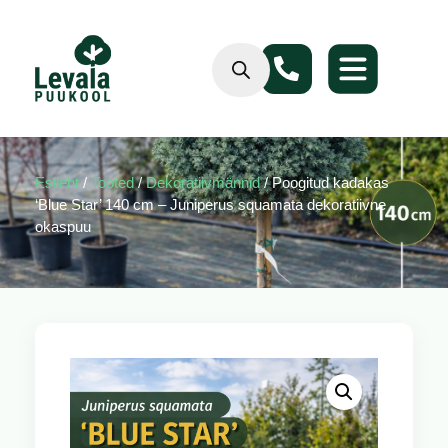
Esileht
/
Tooted
/
Dekoratiivmännid
/ Poogitud kadakas
‘Blue Star’ 140 cm – Juniperus squamata dekoratiivne
okaspuu