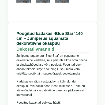
Poogitud kadakas ‘Blue Star’ 140
cm – Juniperus squamata
dekoratiivne okaspuu
Dekoratiivmännid
Juniperus squamata ‘Blue Star’ on populaarne
dekoratiivne kadakas, mis paistab silma oma tiheda
ja sinakashõbedase võra poolest. Poogitud vorm
annab taimele sirge tüve ning ilusa ümara võra,
mistõttu sobib taim suurepäraselt soolotaimeks.
Kadakas on väga vastupidav ja külmakindel
okaspuu, mis sobib hästi Eesti kliimasse. Taim on
vähenõudlik ja kasvab kõige paremini päikeselisel
kasvukohal.
Poogitud kadakad sobivad hästi: