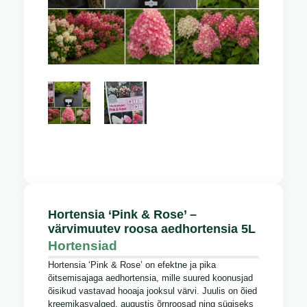
Hortensia ‘Pink & Rose’ –
värvimuutev roosa aedhortensia 5L
Hortensiad
Hortensia ‘Pink & Rose’ on efektne ja pika
õitsemisajaga aedhortensia, mille suured koonusjad
õisikud vastavad hooaja jooksul värvi. Juulis on õied
kreemikasvalged, augustis õrnroosad ning sügiseks