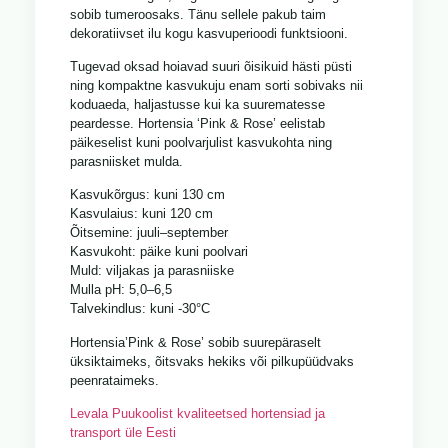
sobib tumeroosaks. Tänu sellele pakub taim
dekoratiivset ilu kogu kasvuperioodi funktsiooni.
Tugevad oksad hoiavad suuri õisikuid hästi püsti
ning kompaktne kasvukuju enam sorti sobivaks nii
koduaeda, haljastusse kui ka suurematesse
peardesse. Hortensia ‘Pink & Rose’ eelistab
päikeselist kuni poolvarjulist kasvukohta ning
parasniisket mulda.
Kasvukõrgus: kuni 130 cm
Kasvulaius: kuni 120 cm
Õitsemine: juuli–september
Kasvukoht: päike kuni poolvari
Muld: viljakas ja parasniiske
Mulla pH: 5,0–6,5
Talvekindlus: kuni -30°C
Hortensia’Pink & Rose’ sobib suurepäraselt
üksiktaimeks, õitsvaks hekiks või pilkupüüdvaks
peenrataimeks.
Levala Puukoolist kvaliteetsed hortensiad ja
transport üle Eesti