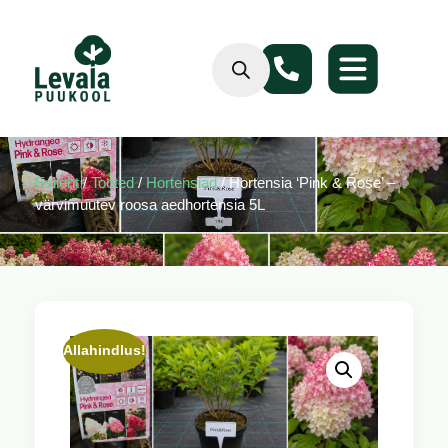
Esileht
/
Tooted
/
Hortensiad
/ Hortensia ‘Pink & Rose’ –
värvimuutev roosa aedhortensia 5L
Allahindlus!