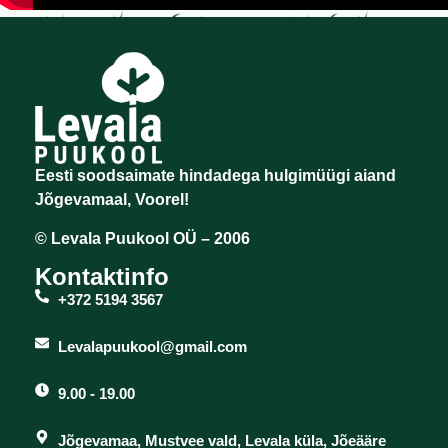
Eesti soodsaimate hindadega hulgimüügi aiand
Jõgevamaal, Voorel!
© Levala Puukool OÜ – 2006
Kontaktinfo
+372 5194 3567
Levalapuukool@gmail.com
9.00 - 19.00
Jõgevamaa, Mustvee vald, Levala küla, Jõeääre