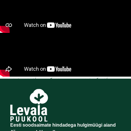
Eesti soodsaimate hindadega hulgimüügi aiand