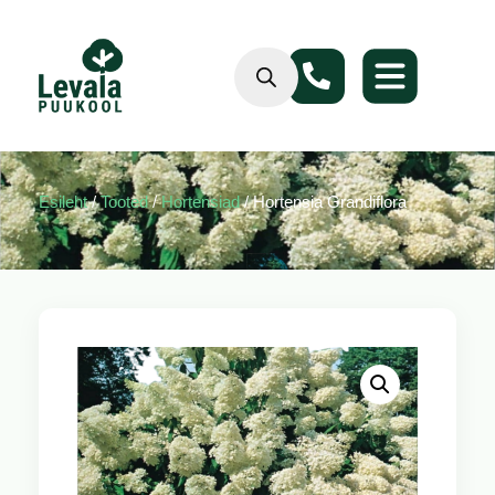
Esileht
/
Tooted
/
Hortensiad
/ Hortensia Grandiflora