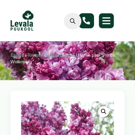
Esileht
/
Tooted
/
Puud ja põõsad
/ Harilik sirel “Prince
Wolkonsky”