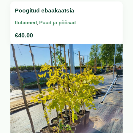
Poogitud ebaakaatsia
Ilutaimed
Puud ja põõsad
,
€
40.00