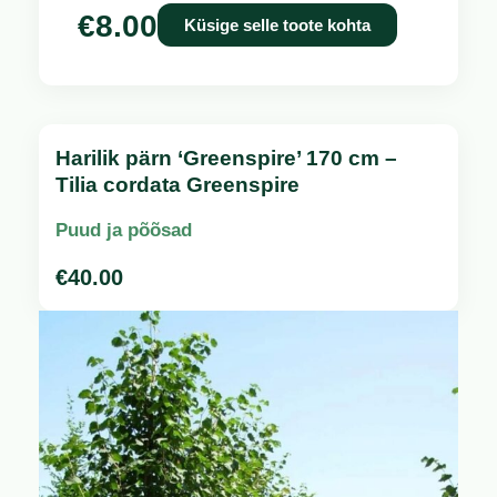
€
8.00
Küsige selle toote kohta
Harilik pärn ‘Greenspire’ 170 cm –
Tilia cordata Greenspire
Puud ja põõsad
€
40.00