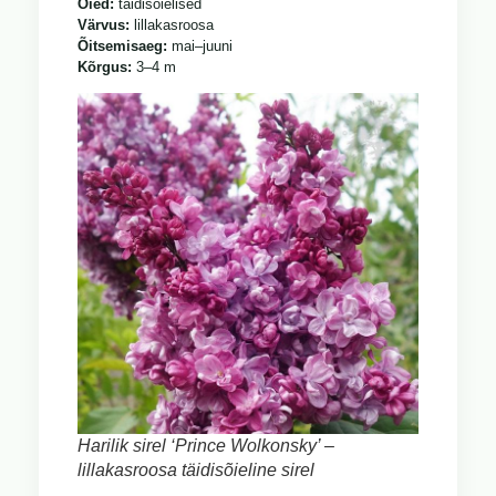
Õied:
täidisõielised
Värvus:
lillakasroosa
Õitsemisaeg:
mai–juuni
Kõrgus:
3–4 m
Harilik sirel ‘Prince Wolkonsky’ –
lillakasroosa täidisõieline sirel