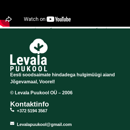
Eesti soodsaimate hindadega hulgimüügi aiand
Jõgevamaal, Voorel!
© Levala Puukool OÜ – 2006
Kontaktinfo
+372 5194 3567
Levalapuukool@gmail.com