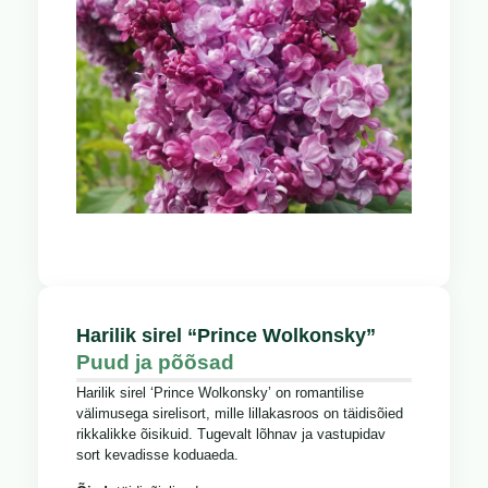
Harilik sirel “Prince Wolkonsky”
Puud ja põõsad
Harilik sirel ‘Prince Wolkonsky’ on romantilise
välimusega sirelisort, mille lillakasroos on täidisõied
rikkalikke õisikuid. Tugevalt lõhnav ja vastupidav
sort kevadisse koduaeda.