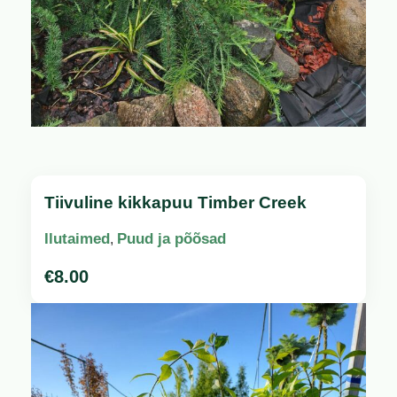
Tiivuline kikkapuu Timber Creek
Ilutaimed
Puud ja põõsad
,
€
8.00