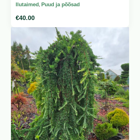
Ilutaimed
Puud ja põõsad
,
€
40.00