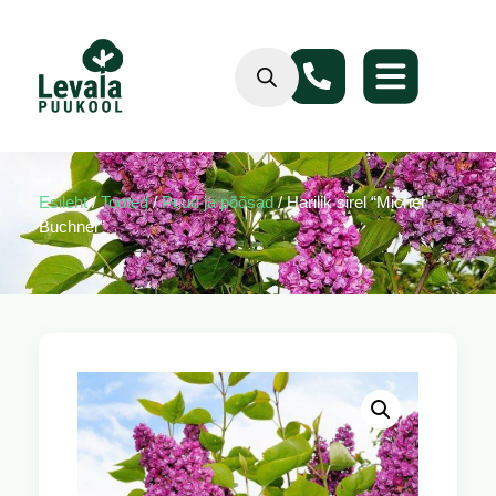
Esileht
/
Tooted
/
Puud ja põõsad
/ Harilik sirel “Michel
Buchner”