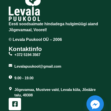
Eesti soodsaimate hindadega hulgimüügi aiand
Jõgevamaal, Voorel!
© Levala Puukool OÜ – 2006
Kontaktinfo
+372 5194 3567
Levalapuukool@gmail.com
9.00 - 19.00
Jõgevamaa, Mustvee vald, Levala küla, Jõeääre
talu, 49308