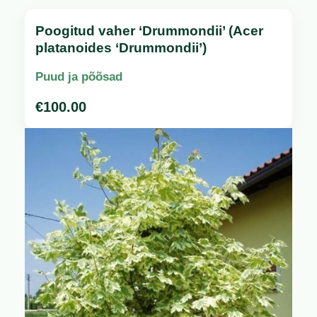
Poogitud vaher ‘Drummondii’ (Acer
platanoides ‘Drummondii’)
Puud ja põõsad
€
100.00