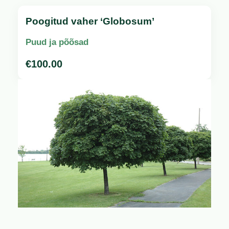
Poogitud vaher ‘Globosum’
Puud ja põõsad
€
100.00