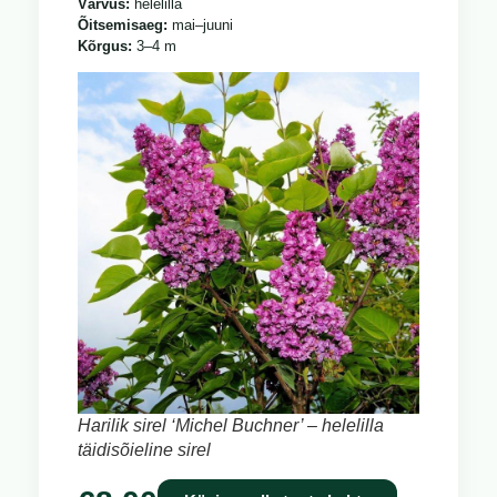
Värvus:
helelilla
Õitsemisaeg:
mai–juuni
Kõrgus:
3–4 m
Harilik sirel ‘Michel Buchner’ – helelilla
täidisõieline sirel