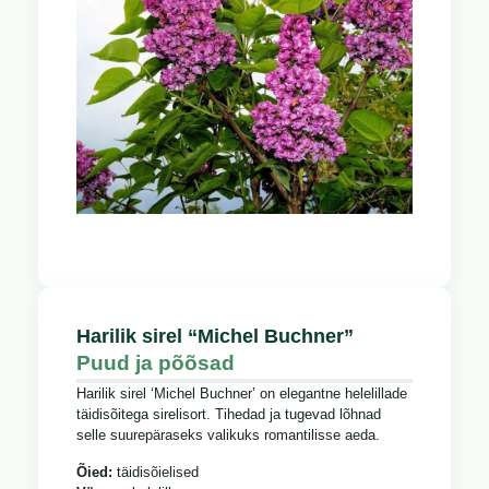
Harilik sirel “Michel Buchner”
Puud ja põõsad
Harilik sirel ‘Michel Buchner’ on elegantne helelillade
täidisõitega sirelisort. Tihedad ja tugevad lõhnad
selle suurepäraseks valikuks romantilisse aeda.
Õied:
täidisõielised