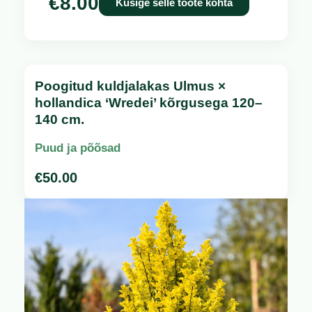
€
8.00
Küsige selle toote kohta
Poogitud kuldjalakas Ulmus ×
hollandica ‘Wredei’ kõrgusega 120–
140 cm.
Puud ja põõsad
€
50.00