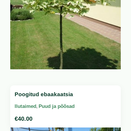
Poogitud ebaakaatsia
Ilutaimed
Puud ja põõsad
,
€
40.00