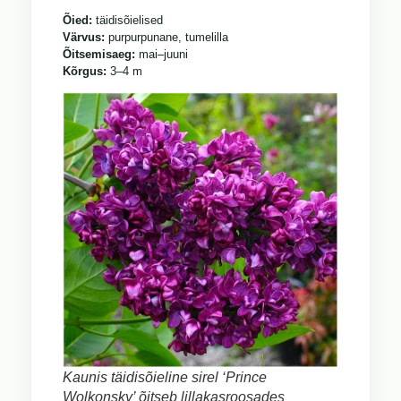
Õied:
täidisõielised
Värvus:
purpurpunane, tumelilla
Õitsemisaeg:
mai–juuni
Kõrgus:
3–4 m
Kaunis täidisõieline sirel ‘Prince
Wolkonsky’ õitseb lillakasroosades