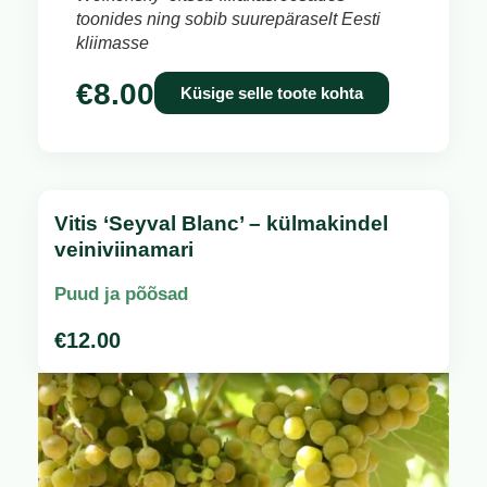
toonides ning sobib suurepäraselt Eesti
kliimasse
€
8.00
Küsige selle toote kohta
Vitis ‘Seyval Blanc’ – külmakindel
veiniviinamari
Puud ja põõsad
€
12.00