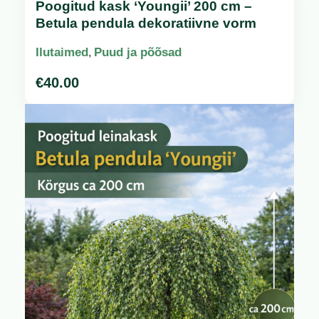
Poogitud kask ‘Youngii’ 200 cm –
Betula pendula dekoratiivne vorm
Ilutaimed
Puud ja põõsad
,
€
40.00