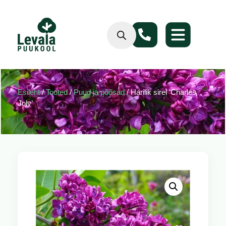
Esileht
/
Tooted
/
Puud ja põõsad
/ Harilik sirel ‘Charles
Joly’