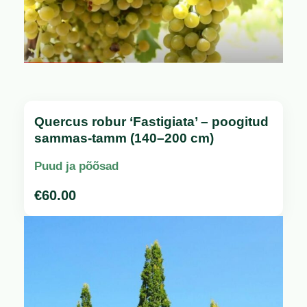
Quercus robur ‘Fastigiata’ – poogitud
sammas-tamm (140–200 cm)
Puud ja põõsad
€
60.00