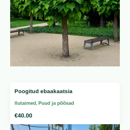
Poogitud ebaakaatsia
Ilutaimed
Puud ja põõsad
,
€
40.00