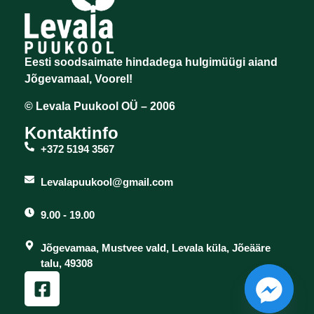
Eesti soodsaimate hindadega hulgimüügi aiand
Jõgevamaal, Voorel!
© Levala Puukool OÜ – 2006
Kontaktinfo
+372 5194 3567
Levalapuukool@gmail.com
9.00 - 19.00
Jõgevamaa, Mustvee vald, Levala küla, Jõeääre
talu, 49308