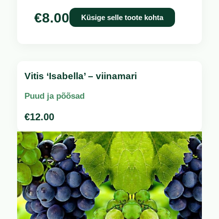
€
8.00
Küsige selle toote kohta
Vitis ‘Isabella’ – viinamari
Puud ja põõsad
€
12.00