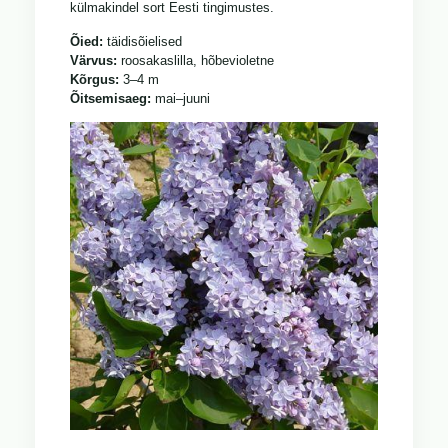
külmakindel sort Eesti tingimustes.
Õied:
täidisõielised
Värvus:
roosakaslilla, hõbevioletne
Kõrgus:
3–4 m
Õitsemisaeg:
mai–juuni