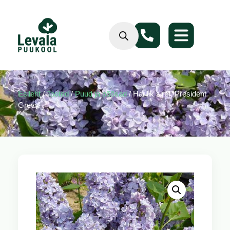
Esileht
/
Tooted
/
Puud ja põõsad
/ Harilik sirel “President
Grevy”