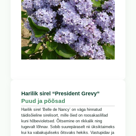
Harilik sirel “President Grevy”
Puud ja põõsad
Harilik sirel ‘Belle de Nancy’ on väga hinnatud
täidisõieline sirelisort, mille õied on roosakaslillad
kuni hõbevioletsed. Õitsemine on rikkalik ning
tugevalt lõhnav. Sobib suurepäraselt nii üksiktaimeks
kui ka vabakujuliseks õitsvaks hekiks. Vastupidav ja