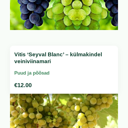
Vitis ‘Seyval Blanc’ – külmakindel
veiniviinamari
Puud ja põõsad
€
12.00