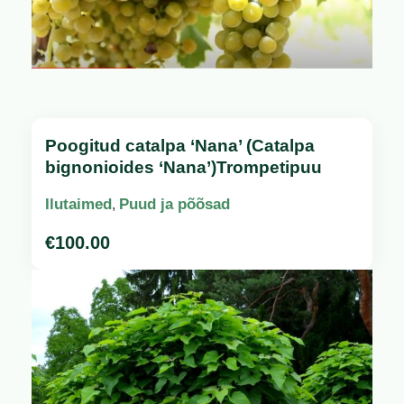
Poogitud catalpa ‘Nana’ (Catalpa
bignonioides ‘Nana’)Trompetipuu
Ilutaimed
Puud ja põõsad
,
€
100.00