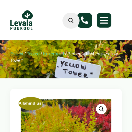
Esileht
/
Tooted
/
Kukerpuud
/ Berberis thunbergii ‘Yellow
Tower’
Allahindlus!