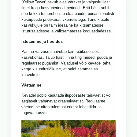
‘Yellow Tower’ pakub aias värsket ja valgusküllast
ilmet kogu kasvuperioodi perioodi. Eriti hästi sobib
see kokku tumeroheliste okaspuude, punaseleheliste
kukerpuude ja dekoratiivkõrrelistega. Tänu kitsale
kasvukujule on taim ideaalne ka kitsamatesse
istutusaladesse ja väiksematesse koduaedadesse.
Istutamine ja hooldus
Parima värvuse saavutab taim päikeselises
kasvukohas. Talub hästi linna tingimused, põuda ja
regulaarset pügamist. Vajadusel võib kevadel teha
kerge kujunduslõikuse, et saidi sammasjas
kasvukuju.
Väetamine
Kevadel sobib kasutada ilupõõsaste täisväetist või
aeglaselt vabanevat graanulväetist. Regulaarne
väetamine aitab tulemusi erksat lehestikku ja
tugevat kasvu.