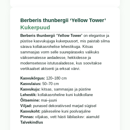
Berberis thunbergii ‘Yellow Tower’
Kukerpuud
Berberis thunbergii ‘Yellow Tower’
on elegantse ja
püstise kasvukujuga kukerpuusort, mis paistab silma
särava kollakasrohelise lehestikuga. Kitsas
sammasjas vorm selle suurepäraseks valikuks
väiksematesse aedadesse, hekkidesse ja
modernsetesse istutusaladesse, kus soovitakse
vertikaalset aktsenti ja erksat värvi.
Kasvukõrgus:
120–180 cm
Kasvulaius:
50–70 cm
Kasvukuju:
kitsas, sammasjas ja püstine
Lehestik:
kollakasroheline kuni kuldkollane
Õitsemine:
mai–juuni
Viljad:
punased dekoratiivsed marjad sügisel
Kasvukoht:
päikeseline kuni poolvarjuline
Pinnas:
viljakas, vett hästi läbilaskev: aiamuld
Talvekindlus