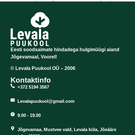
Eesti soodsaimate hindadega hulgimüügi aiand
Jõgevamaal, Voorel!
© Levala Puukool OÜ – 2006
Kontaktinfo
+372 5194 3567
Levalapuukool@gmail.com
9.00 - 19.00
Jõgevamaa, Mustvee vald, Levala küla, Jõeääre