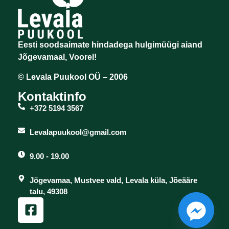
Eesti soodsaimate hindadega hulgimüügi aiand
Jõgevamaal, Voorel!
© Levala Puukool OÜ – 2006
Kontaktinfo
+372 5194 3567
Levalapuukool@gmail.com
9.00 - 19.00
Jõgevamaa, Mustvee vald, Levala küla, Jõeääre
talu, 49308