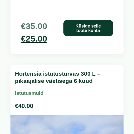
€
35.00
Küsige selle
toote kohta
€
25.00
Hortensia istutusturvas 300 L –
pikaajalise väetisega 6 kuud
Istutusmuld
€
40.00