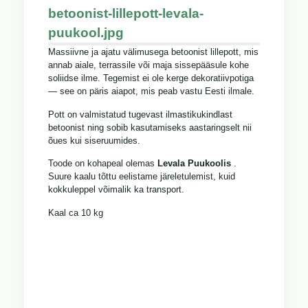
betoonist-lillepott-levala-
puukool.jpg
Massiivne ja ajatu välimusega betoonist lillepott, mis
annab aiale, terrassile või maja sissepääsule kohe
soliidse ilme. Tegemist ei ole kerge dekoratiivpotiga
— see on päris aiapot, mis peab vastu Eesti ilmale.
Pott on valmistatud tugevast ilmastikukindlast
betoonist ning sobib kasutamiseks aastaringselt nii
õues kui siseruumides.
Toode on kohapeal olemas
Levala Puukoolis
.
Suure kaalu tõttu eelistame järeletulemist, kuid
kokkuleppel võimalik ka transport.
Kaal ca 10 kg