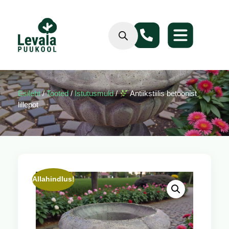
Esileht
/
Tooted
/
Istutusmuld
/
Antiikstiilis betoonist
lillepot
Allahindlus!