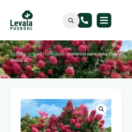
Esileht
/
Tooted
/
Hortensiad
/ Hortensia paniculata ‘Fraise
Melba’ 3L