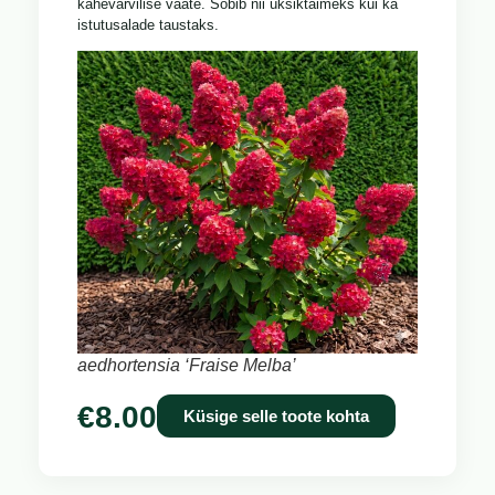
kahevärvilise vaate. Sobib nii üksiktaimeks kui ka
istutusalade taustaks.
aedhortensia ‘Fraise Melba’
€
8.00
Küsige selle toote kohta