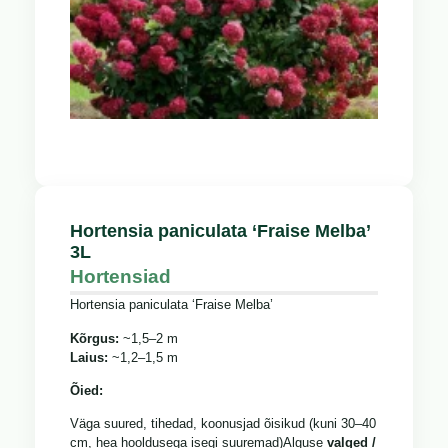
Hortensia paniculata ‘Fraise Melba’
3L
Hortensiad
Hortensia paniculata ‘Fraise Melba’
Kõrgus:
~1,5–2 m
Laius:
~1,2–1,5 m
Õied:
Väga suured, tihedad, koonusjad õisikud (kuni 30–40
cm, hea hooldusega isegi suuremad)
Alguse
valged /