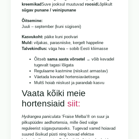
kreemikad
Suve jooksul muutuvad
roosid
Lõplikult
sügav punane / veinipunane
Õitsemine:
Juuli – september (kuni sügiseni)
Kasvukoht:
päike kuni poolvari
Muld:
viljakas, parasniiske, kergelt happeline
Talvekindlus:
väga hea – sobib Eesti kliimasse
Õitseb
sama aasta võrsetel
→ võib kevadel
tugevalt tagasi lõigata
Regulaarne kastmine (niiskust armastav)
Väetada kevadel hortensiaväetisega
Multš hoiab niiskust ja parandab kasvu
Vaata kõiki meie
hortensiaid
siit:
Hydrangea paniculata
‘Fraise Melba’® on suur ja
pilkupüüdev aedhortensia, mille õied valge
reguleerist sügavpunaseks. Tugevad varred hoiavad
suured õisikud püsti ning loovad efektse