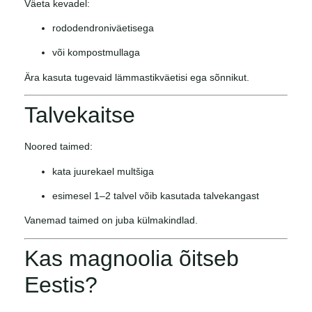
Väeta kevadel:
rododendroniväetisega
või kompostmullaga
Ära kasuta tugevaid lämmastikväetisi ega sõnnikut.
Talvekaitse
Noored taimed:
kata juurekael multšiga
esimesel 1–2 talvel võib kasutada talvekangast
Vanemad taimed on juba külmakindlad.
Kas magnoolia õitseb
Eestis?