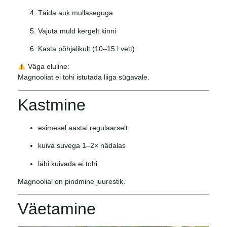
Täida auk mullaseguga
Vajuta muld kergelt kinni
Kasta põhjalikult (10–15 l vett)
Väga oluline:
Magnooliat ei tohi istutada liiga sügavale.
Kastmine
esimesel aastal regulaarselt
kuiva suvega 1–2× nädalas
läbi kuivada ei tohi
Magnoolial on pindmine juurestik.
Väetamine