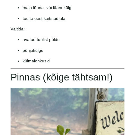
maja lõuna- või läänekülg
tuulte eest kaitstud ala
Vältida:
avatud tuulist põldu
põhjakülge
külmalohkusid
Pinnas (kõige tähtsam!)