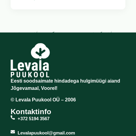
Eesti soodsaimate hindadega hulgimüügi aiand
Jõgevamaal, Voorel!
© Levala Puukool OÜ – 2006
Kontaktinfo
+372 5194 3567
Levalapuukool@gmail.com