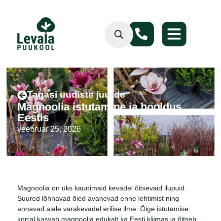
Tagasi uudiste juurde
Magnoolia istutamine ja hooldus
Eestis
veebruar 25, 2026
Magnoolia on üks kaunimaid kevadel õitsevaid ilupuid.
Suured lõhnavad õied avanevad enne lehtimist ning
annavad aiale varakevadel erilise ilme. Õige istutamise
korral kasvab magnoolia edukalt ka Eesti kliimas ja õitseb