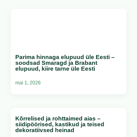
Parima hinnaga elupuud üle Eesti –
soodsad Smaragd ja Brabant
elupuud, kiire tarne üle Eesti
mai 1, 2026
Kõrrelised ja rohttaimed aias –
siidipöörised, kastikud ja teised
dekoratiivsed heinad