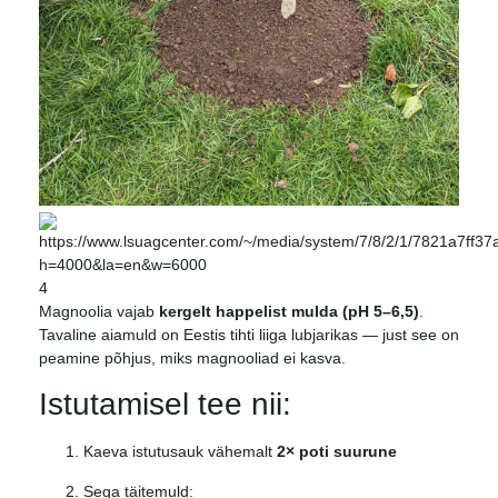
4
Magnoolia vajab
kergelt happelist mulda (pH 5–6,5)
.
Tavaline aiamuld on Eestis tihti liiga lubjarikas — just see on
peamine põhjus, miks magnooliad ei kasva.
Istutamisel tee nii:
Kaeva istutusauk vähemalt
2× poti suurune
Sega täitemuld: