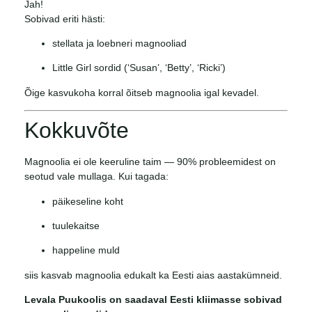
Jah!
Sobivad eriti hästi:
stellata ja loebneri magnooliad
Little Girl sordid (‘Susan’, ‘Betty’, ‘Ricki’)
Õige kasvukoha korral õitseb magnoolia igal kevadel.
Kokkuvõte
Magnoolia ei ole keeruline taim — 90% probleemidest on
seotud vale mullaga. Kui tagada:
päikeseline koht
tuulekaitse
happeline muld
siis kasvab magnoolia edukalt ka Eesti aias aastakümneid.
Levala Puukoolis on saadaval Eesti kliimasse sobivad